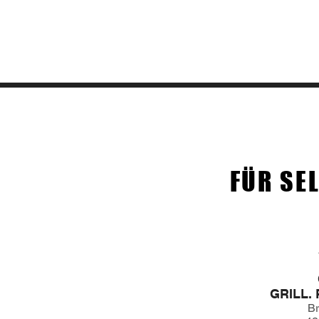
Standort
FÜR SE
GRILL. 
Br