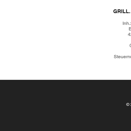
GRILL.
Inh.
B
4
Steuern
©