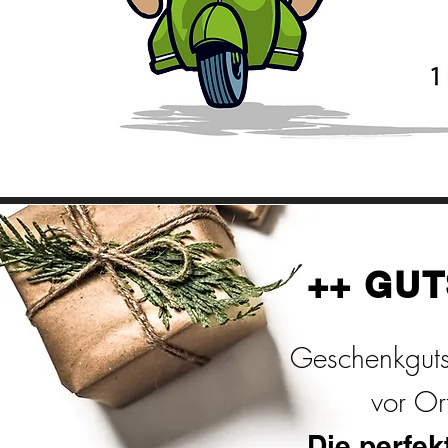
++ GUT
Geschenkguts
vor Or
Die perfe